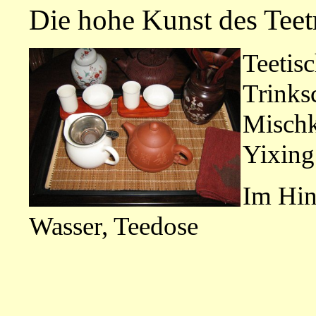
Die hohe Kunst des Teet
Teetis
Trinks
Mischk
Yixing
Im Hin
Wasser, Teedose