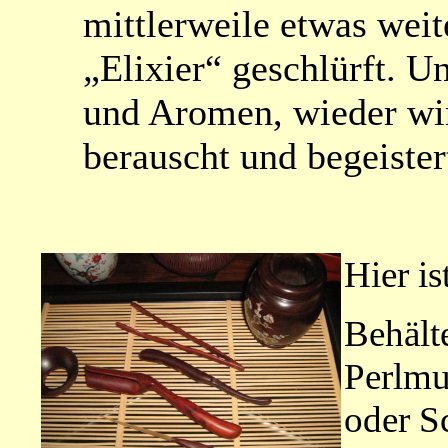
mittlerweile etwas wei
„Elixier“ geschlürft. U
und Aromen, wieder wir
berauscht und begeister
Hier is
Behälte
Perlmu
oder Sc